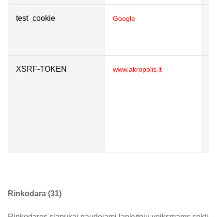
test_cookie
Us
Google
us
su
XSRF-TOKEN
En
www.akropolis.lt
br
pr
re
co
th
we
Rinkodara (31)
Rinkodaros slapukai naudojami lankytojų veiksmams sekti