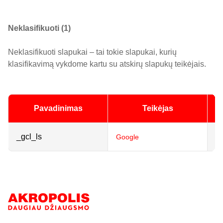
Neklasifikuoti (1)
Neklasifikuoti slapukai – tai tokie slapukai, kurių
klasifikavimą vykdome kartu su atskirų slapukų teikėjais.
Pavadinimas
Teikėjas
_gcl_ls
L
Google