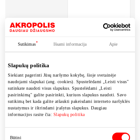
su
bi
ad
_gcl_au
U
Google
A
Sutikimas
Išsami informacija
Apie
ex
a
ef
Slapukų politika
we
Siekiant pagerinti Jūsų naršymo kokybę, šioje svetainėje
se
naudojami slapukai (ang. cookies). Spustelėdami „Leisti visus"
sutinkate naudoti visus slapukus. Spustelėdami „Leisti
pasirinkimą" galite pasirinkti, kuriuos slapukus naudoti. Savo
activity;register_conver
L
Google
sutikimą bet kada galite atšaukti pakeisdami interneto naršyklės
sion=#;#=#
nustatymus ir ištrindami įrašytus slapukus. Daugiau
informacijos rasite čia:
Slapukų politika
ddm/activity/src=#
L
Google
Sutikimo
Būtini
IDE
U