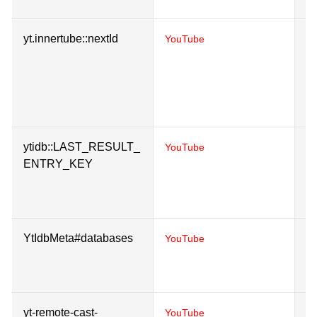
yt.innertube::nextId
Re
YouTube
to
wh
Y
s
ytidb::LAST_RESULT_
St
YouTube
ENTRY_KEY
pl
u
Y
YtIdbMeta#databases
Us
YouTube
in
e
yt-remote-cast-
St
YouTube