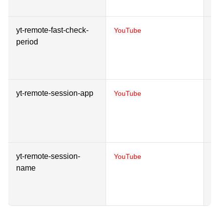
Y
yt-remote-fast-check-
St
YouTube
period
pl
u
Y
yt-remote-session-app
St
YouTube
pl
u
Y
yt-remote-session-
St
YouTube
name
pl
u
Y