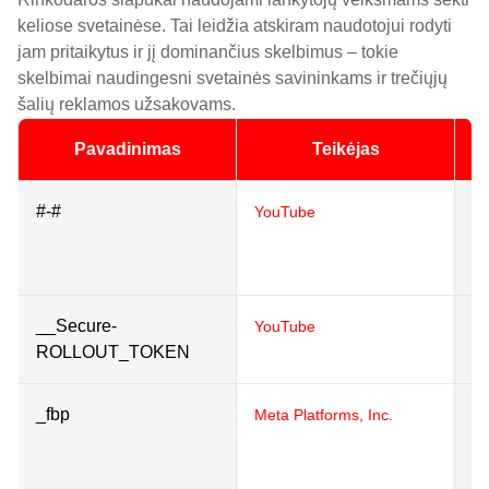
keliose svetainėse. Tai leidžia atskiram naudotojui rodyti
jam pritaikytus ir jį dominančius skelbimus – tokie
skelbimai naudingesni svetainės savininkams ir trečiųjų
šalių reklamos užsakovams.
Pavadinimas
Teikėjas
#-#
Us
YouTube
in
e
__Secure-
L
YouTube
ROLLOUT_TOKEN
_fbp
U
Meta Platforms, Inc.
de
ad