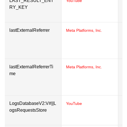
LAST_RESULT_ENT
Us
YouTube
RY_KEY
in
e
lastExternalReferrer
De
Meta Platforms, Inc.
re
re
U
lastExternalReferrerTi
De
Meta Platforms, Inc.
me
re
re
U
LogsDatabaseV2:V#||L
Us
YouTube
ogsRequestsStore
in
e