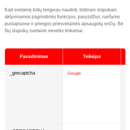
Kad svetainę būtų lengviau naudoti, būtinais slapukais
aktyvinamos pagrindinės funkcijos, pavyzdžiui, naršymo
puslapiuose ir prieigos priesvetainės apsaugotų sričių. Be
šių slapukų svetainė neveiks tinkamai.
Pavadinimas
Teikėjas
_grecaptcha
Th
Google
di
h
is
we
ma
th