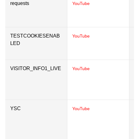
requests
Us
YouTube
in
e
TESTCOOKIESENAB
Us
YouTube
LED
in
e
VISITOR_INFO1_LIVE
Tr
YouTube
us
pa
Y
YSC
Re
YouTube
to
wh
Y
s