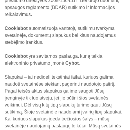
privatumo direktyvos 2009/136/EB ir Bendrojo duomenų
apsaugos reglamento (BDAR) sutikimo ir informacijos
reikalavimus.
Cookiebot
automatizuoja vartotojų sutikimų tvarkymą
svetainėje, dokumentų slapukus bei kitus naudojamus
stebėjimo įrankius.
Cookiebot
yra savitarnos paslauga, kurią teikia
elektroninio privatumo įmonė
Cybot
.
Slapukai – tai nedideli tekstiniai failai, kuriuos galima
naudoti svetainėse siekiant pagerinti naudotojo patirtį.
Pagal teisės aktus slapukus galime saugoti Jūsų
įrenginyje tik tuo atveju, jei jie būtini šios svetainės
veikimui. Dėl visų kitų tipų slapukų turime gauti Jūsų
sutikimą. Šioje svetainėje naudojami įvairių tipų slapukai.
Kai kuriuos slapukus įdeda trečiosios šalys – mūsų
svetainėje naudojamų paslaugų teikėjai. Mūsų svetainės