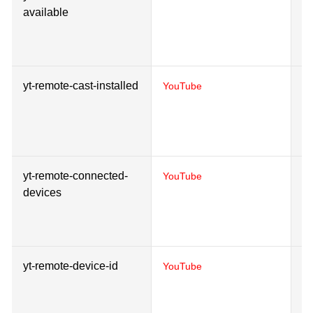
available
pl
u
Y
yt-remote-cast-installed
St
YouTube
pl
u
Y
yt-remote-connected-
St
YouTube
devices
pl
u
Y
yt-remote-device-id
St
YouTube
pl
u